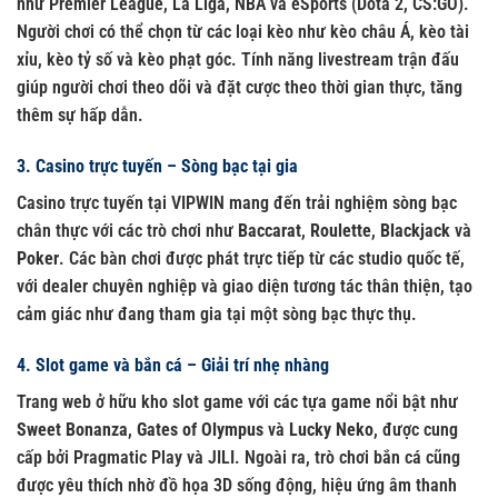
như Premier League, La Liga, NBA và eSports (Dota 2, CS:GO).
Người chơi có thể chọn từ các loại kèo như kèo châu Á, kèo tài
xỉu, kèo tỷ số và kèo phạt góc. Tính năng livestream trận đấu
giúp người chơi theo dõi và đặt cược theo thời gian thực, tăng
thêm sự hấp dẫn.
3. Casino trực tuyến – Sòng bạc tại gia
Casino trực tuyến tại VIPWIN mang đến trải nghiệm sòng bạc
chân thực với các trò chơi như
Baccarat
,
Roulette
,
Blackjack
và
Poker
. Các bàn chơi được phát trực tiếp từ các studio quốc tế,
với dealer chuyên nghiệp và giao diện tương tác thân thiện, tạo
cảm giác như đang tham gia tại một sòng bạc thực thụ.
4. Slot game và bắn cá – Giải trí nhẹ nhàng
Trang web ở hữu kho
slot game
với các tựa game nổi bật như
Sweet Bonanza
,
Gates of Olympus
và
Lucky Neko
, được cung
cấp bởi Pragmatic Play và JILI. Ngoài ra, trò chơi bắn cá cũng
được yêu thích nhờ đồ họa 3D sống động, hiệu ứng âm thanh