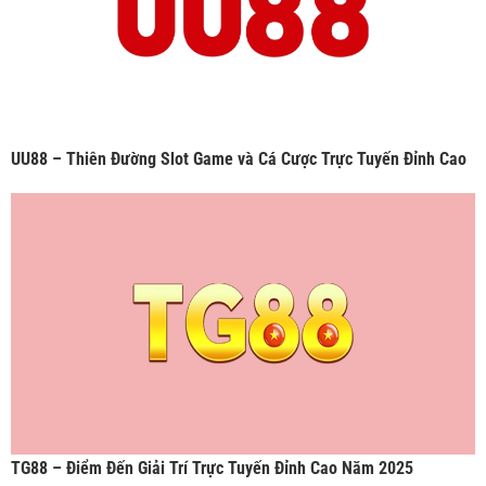
UU88 – Thiên Đường Slot Game và Cá Cược Trực Tuyến Đỉnh Cao
TG88 – Điểm Đến Giải Trí Trực Tuyến Đỉnh Cao Năm 2025