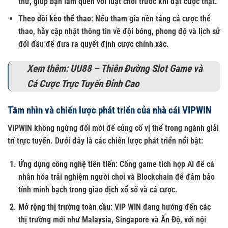
thử, giúp bạn làm quen với luật chơi trước khi đặt cược thật.
Theo dõi kèo thể thao
: Nếu tham gia
nền tảng cá cược thể
thao
, hãy cập nhật thông tin về đội bóng, phong độ và lịch sử
đối đầu để đưa ra quyết định cược chính xác.
Xem thêm:
UU88 – Thiên Đường Slot Game và
Cá Cược Trực Tuyến Đỉnh Cao
Tầm nhìn và chiến lược phát triển của nhà cái VIPWIN
VIPWIN không ngừng đổi mới để củng cố vị thế trong ngành giải
trí trực tuyến. Dưới đây là các chiến lược phát triển nổi bật:
Ứng dụng công nghệ tiên tiến
: Cổng game tích hợp AI để cá
nhân hóa trải nghiệm người chơi và Blockchain để đảm bảo
tính minh bạch trong giao dịch xổ số và cá cược.
Mở rộng thị trường toàn cầu
: VIP WIN đang hướng đến các
thị trường mới như Malaysia, Singapore và Ấn Độ, với nội