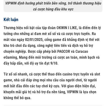
VIPWIN định hướng phát triển bền vững, trở thành thương hiệu
cá cược hàng đầu khu vực
Kết luận
Thương hiệu nổi bật của tập đoàn
OKWIN
I LIKE, là điểm đến lý
tưởng cho những ai đam mê xổ số và cá cược trực tuyến. Ra
mắt vào ngày
02/01/2025
, cổng game đã khẳng định vị thế với
kho trò chơi đa dạng, công nghệ tiên tiến và dịch vụ hỗ trợ
chuyên nghiệp. Được cấp phép bởi PAGCOR và Curacao
eGaming, Mang đến môi trường cá cược an toàn, minh bạch và
đầy hấp dẫn, với độ uy tín đạt
9/10
.
Từ xổ số nhanh, cá cược thể thao đến casino trực tuyến và slot
game, nhà cái đáp ứng mọi nhu cầu của người chơi, từ người
mới bắt đầu đến các tay chơi kỳ cựu. Với giao diện hiện đại,
khuyến mãi giá trị và hỗ trợ đa nền tảng, VIPWIN là lựa chọn
không thể bỏ qua.