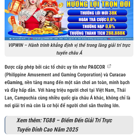
VIPWIN – Hành trình khẳng định vị thế trong làng giải trí trực
tuyến châu Á
Được cấp phép bởi các tổ chức uy tín như
PAGCOR
(Philippine Amusement and Gaming Corporation) và
Curacao
eGaming
, nền tảng mang đến một sân chơi an toàn, minh bạch
và đầy hấp dẫn. Với hàng triệu người chơi tại Việt Nam, Thái
Lan, Campuchia cùng nhiều quốc gia châu Á khác, không chỉ là
nơi giải trí mà còn là cơ hội để người chơi săn thưởng lớn.
Xem thêm:
TG88 – Điểm Đến Giải Trí Trực
Tuyến Đỉnh Cao Năm 2025