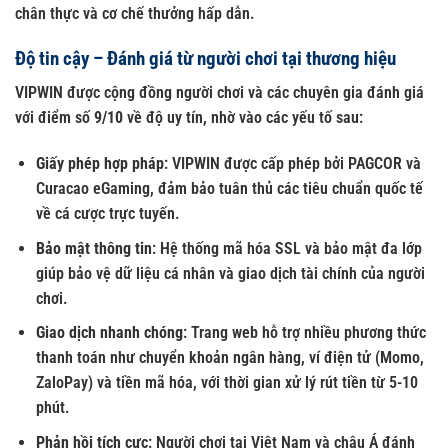
chân thực và cơ chế thưởng hấp dẫn.
Độ tin cậy – Đánh giá từ người chơi tại thương hiệu
VIPWIN được cộng đồng người chơi và các chuyên gia đánh giá
với điểm số
9/10
về độ uy tín, nhờ vào các yếu tố sau:
Giấy phép hợp pháp
: VIPWIN được cấp phép bởi PAGCOR và
Curacao eGaming, đảm bảo tuân thủ các tiêu chuẩn quốc tế
về cá cược trực tuyến.
Bảo mật thông tin
: Hệ thống mã hóa SSL và bảo mật đa lớp
giúp bảo vệ dữ liệu cá nhân và giao dịch tài chính của người
chơi.
Giao dịch nhanh chóng
: Trang web hỗ trợ nhiều phương thức
thanh toán như chuyển khoản ngân hàng, ví điện tử (Momo,
ZaloPay) và tiền mã hóa, với thời gian xử lý
rút tiền
từ 5-10
phút.
Phản hồi tích cực
: Người chơi tại Việt Nam và châu Á đánh