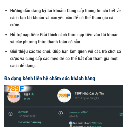
Hướng dẫn
đăng ký tài khoản
:
Cung cấp thông tin chi tiết về
cách tạo tài khoản và các yêu cầu để có thể tham gia cá
cược.
Hỗ trợ nạp tiền:
Giải thích cách thức nạp tiền vào tài khoản
và các phương thức thanh toán có sẵn.
Giới thiệu các trò chơi:
Giúp bạn làm quen với các trò chơi cá
cược và cung cấp các mẹo để có thể bắt đầu tham gia một
cách dễ dàng.
Đa dạng kênh liên hệ chăm sóc khách hàng