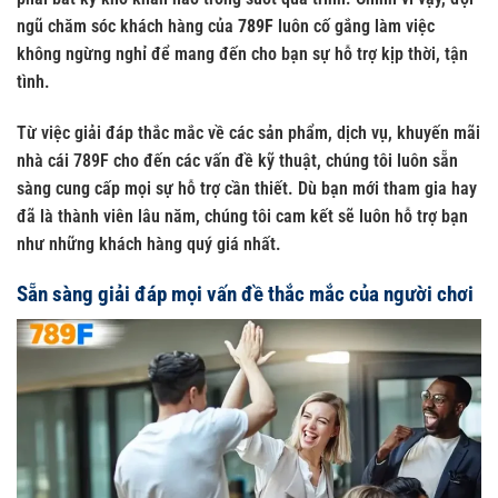
ngũ chăm sóc khách hàng của
789F
luôn cố gắng làm việc
không ngừng nghỉ để mang đến cho bạn sự hỗ trợ kịp thời, tận
tình.
Từ việc giải đáp thắc mắc về các sản phẩm, dịch vụ,
khuyến mãi
nhà cái 789F
cho đến các vấn đề kỹ thuật, chúng tôi luôn sẵn
sàng cung cấp mọi sự hỗ trợ cần thiết. Dù bạn mới tham gia hay
đã là thành viên lâu năm, chúng tôi cam kết sẽ luôn hỗ trợ bạn
như những khách hàng quý giá nhất.
Sẵn sàng giải đáp mọi vấn đề thắc mắc của người chơi