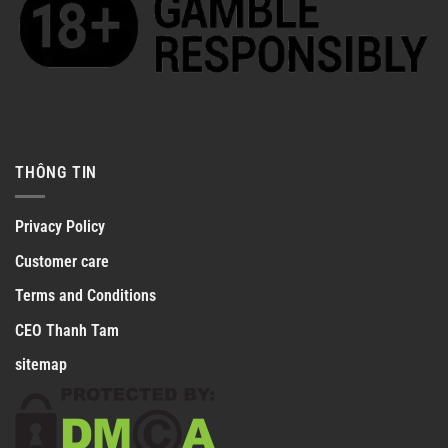
THÔNG TIN
Privacy Policy
Customer care
Terms and Conditions
CEO Thanh Tam
sitemap