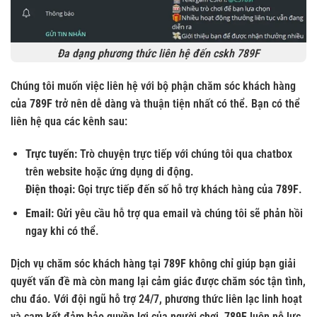
Đa dạng phương thức liên hệ đến cskh 789F
Chúng tôi muốn việc liên hệ với bộ phận chăm sóc khách hàng
của
789F
trở nên dễ dàng và thuận tiện nhất có thể. Bạn có thể
liên hệ qua các kênh sau:
Trực tuyến:
Trò chuyện trực tiếp với chúng tôi qua chatbox
trên website hoặc ứng dụng di động.
Điện thoại:
Gọi trực tiếp đến số hỗ trợ khách hàng của
789F
.
Email:
Gửi yêu cầu hỗ trợ qua email và chúng tôi sẽ phản hồi
ngay khi có thể.
Dịch vụ chăm sóc khách hàng tại
789F
không chỉ giúp bạn giải
quyết vấn đề mà còn mang lại cảm giác được chăm sóc tận tình,
chu đáo. Với đội ngũ hỗ trợ 24/7, phương thức liên lạc linh hoạt
và cam kết đảm bảo quyền lợi của người chơi,
789F
luôn nỗ lực