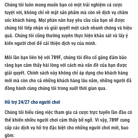
Chúng tôi luôn mong muốn bạn có một trải nghiệm cá cược
tuyệt vời, không chỉ về mặt sản phẩm mà còn về dịch vụ chăm
sóc khách hàng. Mọi phàn nàn hay yêu cầu của bạn sẽ được
chúng tôi tiếp nhận và giải quyết một cách nhanh chóng và hiệu
quả. Chúng tôi cũng thường xuyên thực hiện khảo sát và lấy ý
kiến người chơi để cải thiện dịch vụ của mình.
Mỗi lần bạn liên hệ với
789F
, chúng tôi đều cố gắng đảm bảo
rằng bạn cảm thấy hài lòng với cách mà vấn đề của bạn được
giải quyết. Chính sách này không chỉ áp dụng cho khách hàng
mới mà còn cho cả những khách hàng lâu năm, những người đã
đồng hành cùng chúng tôi trong suốt thời gian qua.
Hỗ trợ 24/27 cho người chơi
Chúng tôi hiểu rằng việc tham gia cá cược trực tuyến lần đầu có
thể khiến nhiều người chơi cảm thấy bỡ ngỡ. Vì vậy,
789F
cung
cấp các dịch vụ hỗ trợ đặc biệt cho những người chơi mới, bao
gồm: