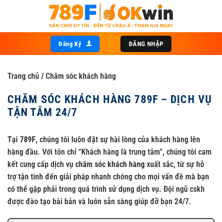
Bỏ
qua
nội
dung
Đăng Ký
ĐĂNG NHẬP
Trang chủ
/
Chăm sóc khách hàng
CHĂM SÓC KHÁCH HÀNG 789F – DỊCH VỤ
TẬN TÂM 24/7
Tại
789F
, chúng tôi luôn đặt sự hài lòng của khách hàng lên
hàng đầu. Với tôn chỉ “Khách hàng là trung tâm”, chúng tôi cam
kết cung cấp dịch vụ
chăm sóc khách hàng
xuất sắc, từ sự hỗ
trợ tận tình đến giải pháp nhanh chóng cho mọi vấn đề mà bạn
có thể gặp phải trong quá trình sử dụng dịch vụ. Đội ngũ cskh
được đào tạo bài bản và luôn sẵn sàng giúp đỡ bạn 24/7.