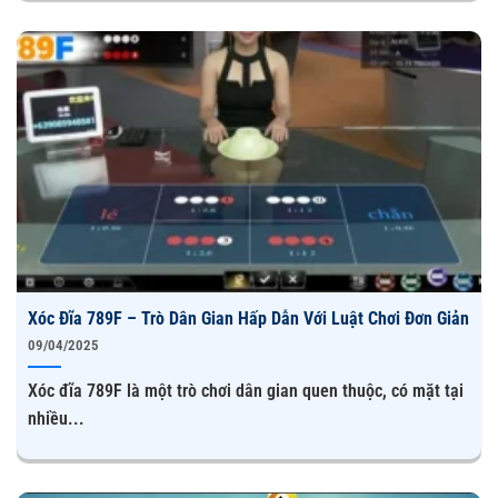
Con đường chinh phục thị trường giải trí của 789F
Trong quá trình khởi công phát triển, nhà cái đã mở rộng
Xóc Đĩa 789F – Trò Dân Gian Hấp Dẫn Với Luật Chơi Đơn Giản
thị phần ra thế giới, đặt biệt kể đến là ở châu á và châu
09/04/2025
âu, trong đó Đông Nam Á chính là điểm mấy chốt. Đây
đang là vùng đang phát triển mạnh về trò chơi trực tuyến
Xóc đĩa 789F là một trò chơi dân gian quen thuộc, có mặt tại
tập trung số lượng người chơi lớn nhất hiện nay.
nhiều...
Để vương lên làm đế vương giải trí trên ngành game giải
trí, 789F đã đẩy mạnh đầu tư vào
đội ngũ chuyên viên