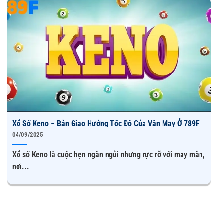
nghiên cứu nhu cầu bet thủ, từ đó xây dựng thương hiệu
tương thích và cho ra sản phẩm thân thiện với người
dùng của mình.
Không dừng lại, nền tảng còn bắt tay với các nhà cung
cấp trò chơi trực tuyến lớn nhất hiện nay như:
Nhà cung cấp
Lĩnh vực
Nổi bật
DG, Sexy Casino,
Live
casino trực
Baccarat, Tài xỉu, Xóc
WM, SA
tuyến
đĩa, Roulette
Xổ Số Keno – Bản Giao Hưởng Tốc Độ Của Vận May Ở 789F
SABA, SBO, IM,
Bóng đá, Bóng rỗ,
04/09/2025
Thể thao
3SING
MMA
Xổ số Keno là cuộc hẹn ngắn ngủi nhưng rực rỡ với may mắn,
Sv388, AOG,
Đá gà thomo
Đá gà trực tiếp
nơi...
WS168
C1,C2,C3,C5
Xố số 3 miền, Xổ số
TCG, GW Lottery
Xổ số
siêu tốc
Jili, PG, R88, PP,
Neko, Aztec, Tốc
Slot (nổ hũ)