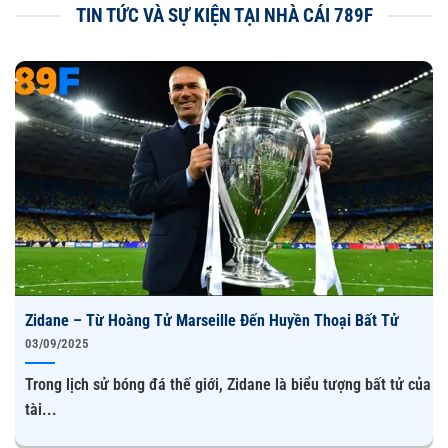
sản phẩm giải trí cao cấp hơn và thân thiện.
TIN TỨC VÀ SỰ KIỆN TẠI NHÀ CÁI 789F
Những ngày đầu thành lập thương hiệu không hề đơn
giản và dễ với chúng tôi. Nhà cái đã vấp phải không ít
khó khăn, từ cơ sở hạ tầng cho đến tìm kiếm nhân sự
đảm nhiệm chăm sóc khách hàng hỗ trợ. Đơn vị đã gửi
đơn tuyển dụng với mức lương cao để thu hút đến các bộ
phận nhân sự tham gia xây dựng một trang web giải trí
ổn định và an toàn cho người chơi.
Con đường chinh phục thị trường giải trí của 789F
Zidane – Từ Hoàng Tử Marseille Đến Huyền Thoại Bất Tử
03/09/2025
Trong lịch sử bóng đá thế giới, Zidane là biểu tượng bất tử của
tài...