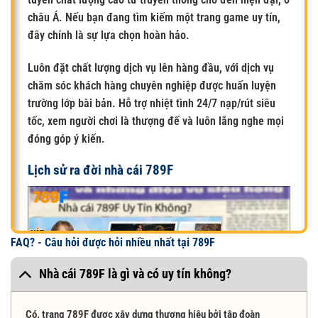
châu Á. Nếu bạn đang tìm kiếm một trang game uy tín,
đây chính là sự lựa chọn hoàn hảo.
Luôn đặt chất lượng dịch vụ lên hàng đầu, với dịch vụ
chăm sóc khách hàng chuyên nghiệp được huấn luyện
trường lớp bài bản. Hỗ trợ nhiệt tình 24/7 nạp/rút siêu
tốc, xem người chơi là thượng đế và luôn lắng nghe mọi
đóng góp ý kiến.
Lịch sử ra đời nhà cái 789F
FAQ? - Câu hỏi được hỏi nhiều nhất tại 789F
Nhà cái 789F là gì và có uy tín không?
Có.
trang 789F
được xây dựng thương hiệu bởi tập đoàn