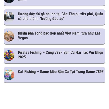
Đường dây đá gà online tại Cần Thơ bị triệt phá, Quán
cà phê thành “trường đấu ảo”
Khám phá sòng bạc đẹp nhất Việt Nam, tựa như Las
Vegas
Pirates Fishing – Cùng 789F Bắn Cá Hải Tặc Vui Nhộn
2025
Cat Fishing – Game Mèo Bắn Cá Tại Trang Game 789F