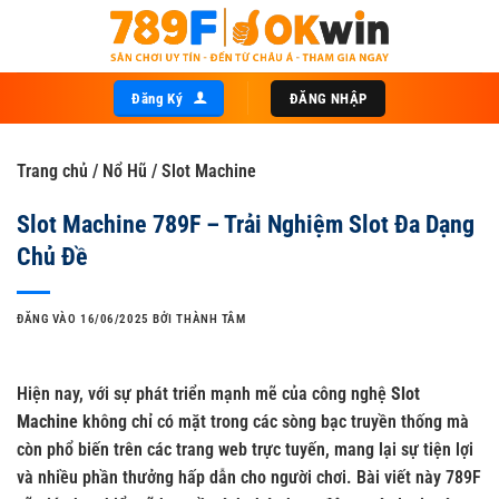
Bỏ
qua
nội
dung
Đăng Ký
ĐĂNG NHẬP
Trang chủ
/
Nổ Hũ
/
Slot Machine
Slot Machine 789F – Trải Nghiệm Slot Đa Dạng
Chủ Đề
ĐĂNG VÀO
16/06/2025
BỞI
THÀNH TÂM
Hiện nay, với sự phát triển mạnh mẽ của công nghệ
Slot
Machine
không chỉ có mặt trong các sòng bạc truyền thống mà
còn phổ biến trên các trang web trực tuyến, mang lại sự tiện lợi
và nhiều phần thưởng hấp dẫn cho người chơi. Bài viết này
789F