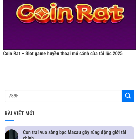
Coin Rat – Slot game huyền thoại mở cánh cửa tài lộc 2025
BÀI VIẾT MỚI
Con trai vua sòng bạc Macau gây rúng động giới tài
chính