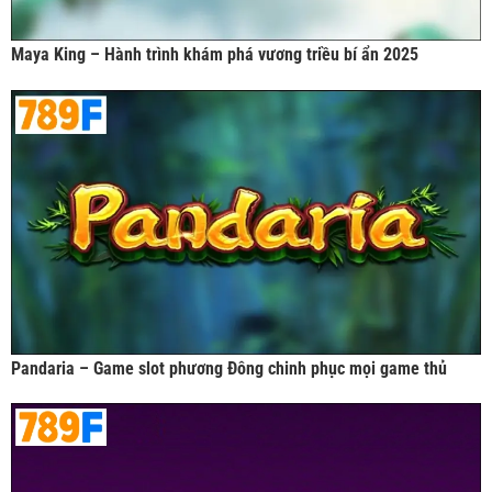
Maya King – Hành trình khám phá vương triều bí ẩn 2025
Pandaria – Game slot phương Đông chinh phục mọi game thủ