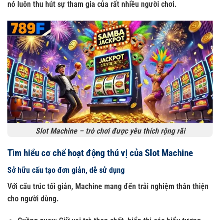
nó luôn thu hút sự tham gia của rất nhiều người chơi.
Slot Machine – trò chơi được yêu thích rộng rãi
Tìm hiểu cơ chế hoạt động thú vị của Slot Machine
Sở hữu cấu tạo đơn giản, dễ sử dụng
Với cấu trúc tối giản, Machine mang đến trải nghiệm thân thiện
cho người dùng.