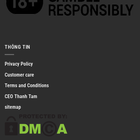
THÔNG TIN
Privacy Policy
Customer care
Terms and Conditions
CEO Thanh Tam
sitemap