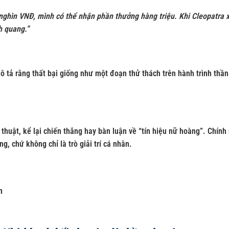
 nghìn VNĐ, mình có thể nhận phần thưởng hàng triệu. Khi Cleopatra x
h quang.”
 tả rằng thất bại giống như một đoạn thử thách trên hành trình thần
thuật, kể lại chiến thắng hay bàn luận về “tín hiệu nữ hoàng”. Chín
, chứ không chỉ là trò giải trí cá nhân.
n