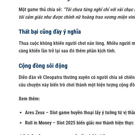
Một game thủ chia sẻ:
“Tôi chưa từng nghĩ chỉ với vài chục
tôi cảm giác như được chính nữ hoàng trao vương miện vin
Thất bại cũng đầy ý nghĩa
Thua cuộc không khiến người chơi nản lòng. Nhiều người mô
càng khiến lần trở lại sau đó thêm phần kịch tính.
Cộng đồng sôi động
Diễn đàn về Cleopatra thường xuyên có người chia sẻ chiến 
câu chuyện này biến trò chơi thành một hiện tượng cộng đồng
Xem thêm:
Ares Zeus
– Slot game huyền thoại lấy ý tưởng từ vị thầ
Roll in Money
– Slot 2025 biến giấc mơ thành hiện thực