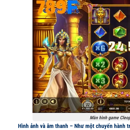
Màn hình game Cleop
Hình ảnh và âm thanh – Như một chuyến hành t