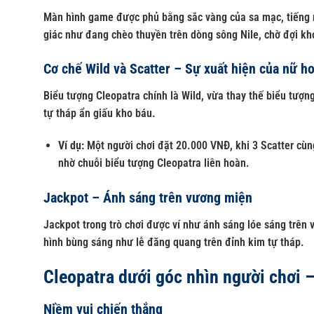
Màn hình game được phủ bằng sắc vàng của sa mạc, tiếng n
giác như đang chèo thuyền trên dòng sông Nile, chờ đợi kh
Cơ chế Wild và Scatter – Sự xuất hiện của nữ h
Biểu tượng Cleopatra chính là Wild, vừa thay thế biểu tượn
tự tháp ẩn giấu kho báu.
Ví dụ:
Một người chơi đặt 20.000 VNĐ, khi 3 Scatter cùn
nhờ chuỗi biểu tượng Cleopatra liên hoàn.
Jackpot – Ánh sáng trên vương miện
Jackpot trong trò chơi được ví như ánh sáng lóe sáng trê
hình bùng sáng như lễ đăng quang trên đỉnh kim tự tháp.
Cleopatra dưới góc nhìn người chơi –
Niềm vui chiến thắng