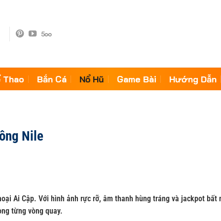
 Thao
Bắn Cá
Nổ Hũ
Game Bài
Hướng Dẫn
sông Nile
oại Ai Cập. Với hình ảnh rực rỡ, âm thanh hùng tráng và jackpot bất 
ong từng vòng quay.