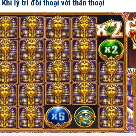
Khi lý trí đối thoại với thần thoại