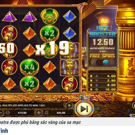
atra được phủ bằng sắc vàng của sa mạc
rình