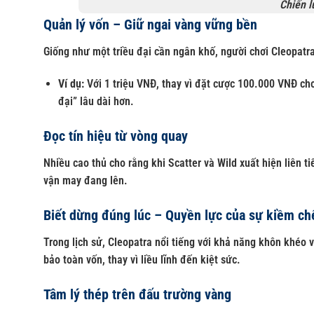
Chiến l
Quản lý vốn – Giữ ngai vàng vững bền
Giống như một triều đại cần ngân khố, người chơi Cleopatra
Ví dụ:
Với 1 triệu VNĐ, thay vì đặt cược 100.000 VNĐ cho
đại” lâu dài hơn.
Đọc tín hiệu từ vòng quay
Nhiều cao thủ cho rằng khi Scatter và Wild xuất hiện liên t
vận may đang lên.
Biết dừng đúng lúc – Quyền lực của sự kiềm ch
Trong lịch sử, Cleopatra nổi tiếng với khả năng khôn khéo v
bảo toàn vốn, thay vì liều lĩnh đến kiệt sức.
Tâm lý thép trên đấu trường vàng