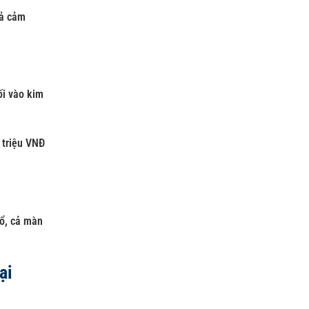
tả cảm
ối vào kim
 triệu VNĐ
nổ, cả màn
ại