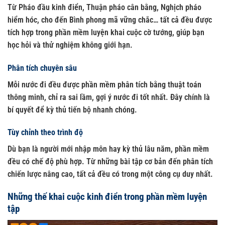
Từ Pháo đầu kinh điển, Thuận pháo cân bằng, Nghịch pháo
hiểm hóc, cho đến Bình phong mã vững chắc… tất cả đều được
tích hợp trong phần mềm luyện khai cuộc cờ tướng, giúp bạn
học hỏi và thử nghiệm không giới hạn.
Phân tích chuyên sâu
Mỗi nước đi đều được phần mềm phân tích bằng thuật toán
thông minh, chỉ ra sai lầm, gợi ý nước đi tốt nhất. Đây chính là
bí quyết để kỳ thủ tiến bộ nhanh chóng.
Tùy chỉnh theo trình độ
Dù bạn là người mới nhập môn hay kỳ thủ lâu năm, phần mềm
đều có chế độ phù hợp. Từ những bài tập cơ bản đến phân tích
chiến lược nâng cao, tất cả đều có trong một công cụ duy nhất.
Những thế khai cuộc kinh điển trong phần mềm luyện
tập