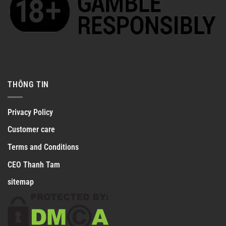
THÔNG TIN
Privacy Policy
Customer care
Terms and Conditions
CEO Thanh Tam
sitemap