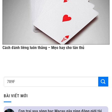
Cách đánh liêng luôn thắng – Mẹo hay cho tân thủ
BÀI VIẾT MỚI
Con trai vua sòng bạc Macau gây rúng động giới tài