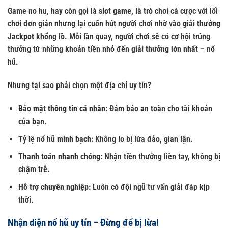
Game no hu
, hay còn gọi là
slot game
, là trò chơi cá cược với lối
chơi đơn giản nhưng lại cuốn hút người chơi nhờ vào
giải thưởng
Jackpot
khổng lồ. Mỗi lần quay, người chơi sẽ có cơ hội trúng
thưởng từ những khoản tiền nhỏ đến
giải thưởng lớn nhất
– nổ
hũ.
Nhưng tại sao phải chọn một địa chỉ uy tín?
Bảo mật thông tin cá nhân:
Đảm bảo an toàn cho tài khoản
của bạn.
Tỷ lệ nổ hũ minh bạch:
Không lo bị lừa đảo, gian lận.
Thanh toán nhanh chóng:
Nhận tiền thưởng liền tay, không bị
chậm trễ.
Hỗ trợ chuyên nghiệp:
Luôn có đội ngũ tư vấn giải đáp kịp
thời.
Nhận diện nổ hũ uy tín – Đừng để bị lừa!