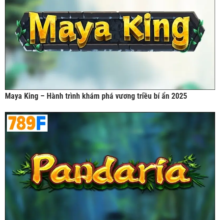
Maya King – Hành trình khám phá vương triều bí ẩn 2025