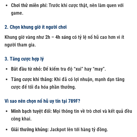
Chơi thử miễn phí:
Trước khi cược thật, nên làm quen với
game.
2. Chọn khung giờ ít người chơi
Khung giờ vàng như
2h – 4h sáng
có tỷ lệ nổ hũ cao hơn vì ít
người tham gia.
3. Tăng cược hợp lý
Bắt đầu từ nhỏ:
Để kiểm tra độ “xui” hay “may”.
Tăng cược khi thắng:
Khi đã có lợi nhuận, mạnh dạn tăng
cược để tối đa hóa phần thưởng.
Vì sao nên chọn nổ hũ uy tín tại 789F?
Minh bạch tuyệt đối:
Mọi thông tin về trò chơi và kết quả đều
công khai.
Giải thưởng khủng:
Jackpot lên tới hàng tỷ đồng.