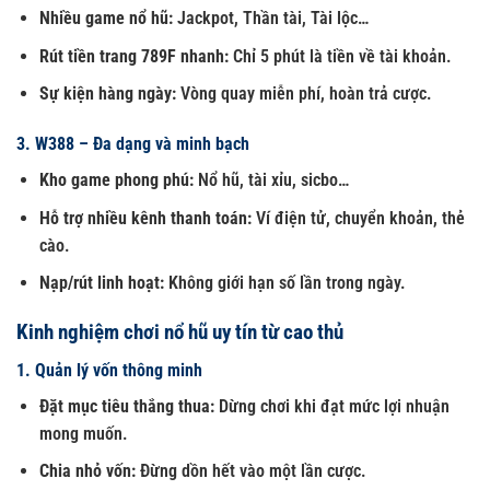
Nhiều game nổ hũ:
Jackpot, Thần tài, Tài lộc…
Rút tiền trang 789F
nhanh:
Chỉ 5 phút là tiền về tài khoản.
Sự kiện hàng ngày:
Vòng quay miễn phí, hoàn trả cược.
3. W388 – Đa dạng và minh bạch
Kho game phong phú:
Nổ hũ, tài xỉu,
sicbo
…
Hỗ trợ nhiều kênh thanh toán:
Ví điện tử, chuyển khoản, thẻ
cào.
Nạp/rút linh hoạt:
Không giới hạn số lần trong ngày.
Kinh nghiệm chơi nổ hũ uy tín từ cao thủ
1. Quản lý vốn thông minh
Đặt mục tiêu thắng thua:
Dừng chơi khi đạt mức lợi nhuận
mong muốn.
Chia nhỏ vốn:
Đừng dồn hết vào một lần cược.