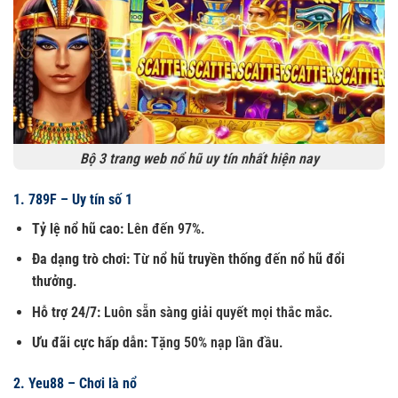
Bộ 3 trang web nổ hũ uy tín nhất hiện nay
1. 789F – Uy tín số 1
Tỷ lệ nổ hũ cao:
Lên đến 97%.
Đa dạng trò chơi:
Từ
nổ hũ truyền thống
đến
nổ hũ đổi
thưởng
.
Hỗ trợ 24/7:
Luôn sẵn sàng giải quyết mọi thắc mắc.
Ưu đãi cực hấp dẫn:
Tặng 50% nạp lần đầu.
2. Yeu88 – Chơi là nổ