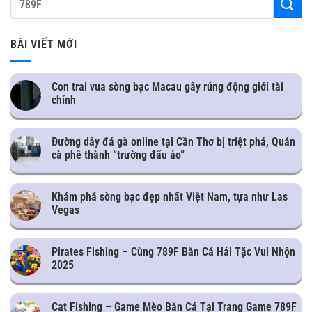
BÀI VIẾT MỚI
Con trai vua sòng bạc Macau gây rúng động giới tài
chính
Đường dây đá gà online tại Cần Thơ bị triệt phá, Quán
cà phê thành “trường đấu ảo”
Khám phá sòng bạc đẹp nhất Việt Nam, tựa như Las
Vegas
Pirates Fishing – Cùng 789F Bắn Cá Hải Tặc Vui Nhộn
2025
Cat Fishing – Game Mèo Bắn Cá Tại Trang Game 789F