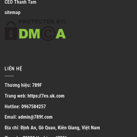
CEO Thanh Tam
sitemap
LIÊN HỆ
Thương hiệu:
789F
Trang web:
https://7es.uk.com
Hotline:
0967584257
Email:
admin@789f.com
Địa chỉ:
Định An, Gò Quao, Kiên Giang, Việt Nam