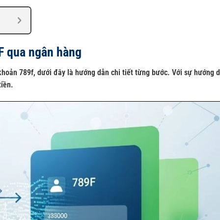
9F qua ngân hàng
 khoản 789f, dưới đây là
hướng dẫn
chi tiết từng bước. Với sự hướng d
tiền.