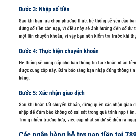
Bước 3: Nhập số tiền
Sau khi bạn lựa chọn phương thức, hệ thống sẽ yêu cầu bạ
đúng số tiền cần nạp, vì điều này sẽ ảnh hưởng đến số dư 
một lần chuyển khoản, vì vậy bạn nên kiểm tra trước khi th
Bước 4: Thực hiện chuyển khoản
Hệ thống sẽ cung cấp cho bạn thông tin tài khoản nhận tiền
được cung cấp này. Đảm bảo rằng bạn nhập đúng thông tin 
hàng
.
Bước 5: Xác nhận giao dịch
Sau khi hoàn tất chuyển khoản, đừng quên xác nhận giao d
nhập để đảm bảo không có sai sót trong quá trình nạp tiền
Trong nhiều trường hợp, việc cập nhật số dư sẽ diễn ra ngay
Các ngân hàng hỗ trợ nạp tiền tại 78