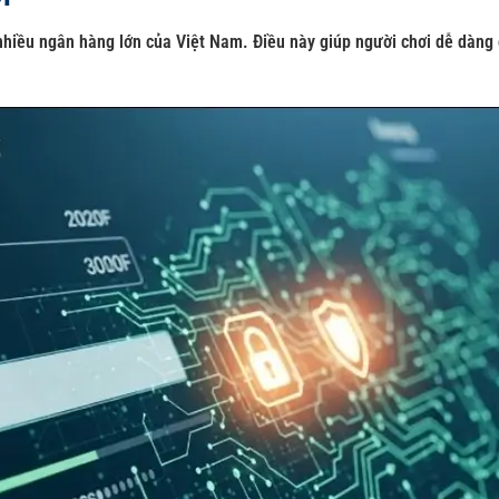
nhiều ngân hàng lớn của Việt Nam. Điều này giúp người chơi dễ dàng