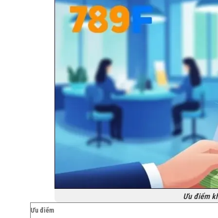
Ưu điểm kh
Ưu điểm