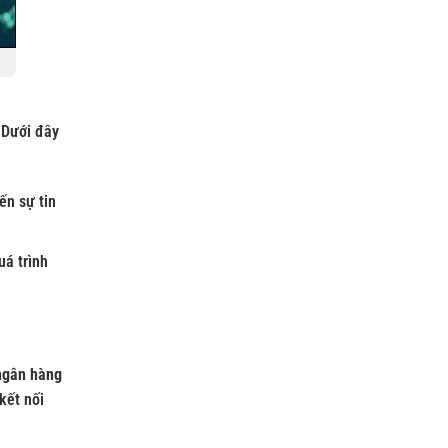
 Dưới đây
n sự tin
uá trình
ngân hàng
kết nối