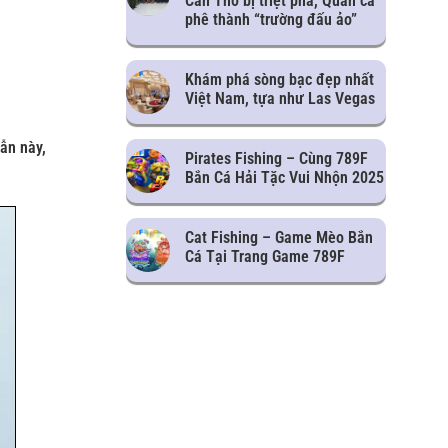
Cần Thơ bị triệt phá, Quán cà
phê thành “trường đấu ảo”
Khám phá sòng bạc đẹp nhất
Việt Nam, tựa như Las Vegas
ẫn này,
Pirates Fishing – Cùng 789F
Bắn Cá Hải Tặc Vui Nhộn 2025
Cat Fishing – Game Mèo Bắn
Cá Tại Trang Game 789F