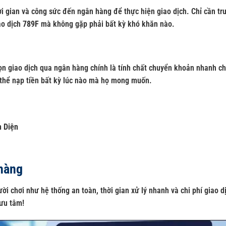
ời gian và công sức đến ngân hàng để thực hiện giao dịch. Chỉ cần tr
ao dịch
789F
mà không gặp phải bất kỳ khó khăn nào.
ọn giao dịch qua ngân hàng chính là tính chất chuyển khoản nhanh c
ó thể nạp tiền bất kỳ lúc nào mà họ mong muốn.
 Diện
 hàng
i chơi như hệ thống an toàn, thời gian xử lý nhanh và chi phí giao d
lưu tâm!