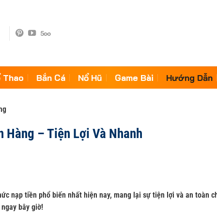
 Thao
Bắn Cá
Nổ Hũ
Game Bài
Hướng Dẫn
ng
 Hàng – Tiện Lợi Và Nhanh
c nạp tiền phổ biến nhất hiện nay, mang lại sự tiện lợi và an toàn c
ngay bây giờ!