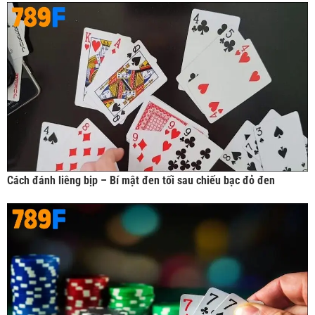
Cách đánh liêng bịp – Bí mật đen tối sau chiếu bạc đỏ đen