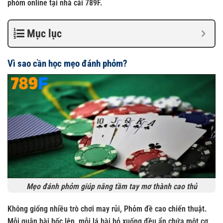
phỏm online
tại nhà cái 789F.
Mục lục
Vì sao cần học mẹo đánh phỏm?
Mẹo đánh phỏm giúp nâng tầm tay mơ thành cao thủ
Không giống nhiều trò chơi may rủi, Phỏm đề cao chiến thuật.
Mỗi quân bài bốc lên, mỗi lá bài bỏ xuống đều ẩn chứa một cơ