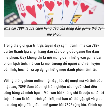
Nhà cái 789F là lựa chọn hàng đầu của đông đảo game thủ đam
mê phỏm
Trong thế giới giải trí trực tuyến đầy cạnh tranh, nhà cái 789F
đã trở thành lựa chọn hàng đầu của đông đảo game thủ đam
mê phỏm. Đây không chỉ là nơi mang đến những ván game bài
phỏm kịch tính, mà còn là môi trường để người chơi rèn luyện
bản lĩnh, học hỏi và áp dụng những mẹo đánh phỏm tinh tế.
Với hệ thống phỏm online hiện đại, tốc độ mượt mà và tính bảo
mật cao,
789F
đảm bảo mọi trải nghiệm của người chơi đều
công bằng và minh bạch. Mỗi ván bài không chỉ là cuộc so tài trí
tuệ mà còn là hành trình gắn kết, nơi bạn có thể gặp gỡ và giao
lưu cùng cộng đồng đam mê game bài 789F rộng lớn. Chính sự