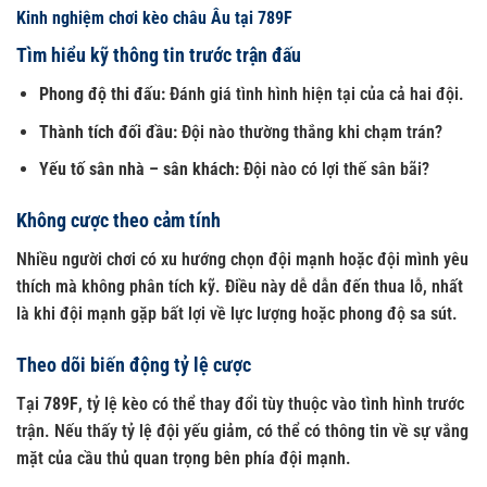
Kinh nghiệm chơi kèo châu Âu tại 789F
Tìm hiểu kỹ thông tin trước trận đấu
Phong độ thi đấu:
Đánh giá tình hình hiện tại của cả hai đội.
Thành tích đối đầu:
Đội nào thường thắng khi chạm trán?
Yếu tố sân nhà – sân khách:
Đội nào có lợi thế sân bãi?
Không cược theo cảm tính
Nhiều người chơi có xu hướng chọn đội mạnh hoặc đội mình yêu
thích mà không phân tích kỹ. Điều này dễ dẫn đến thua lỗ, nhất
là khi đội mạnh gặp bất lợi về lực lượng hoặc phong độ sa sút.
Theo dõi biến động tỷ lệ cược
Tại
789F
, tỷ lệ kèo có thể thay đổi tùy thuộc vào tình hình trước
trận. Nếu thấy tỷ lệ đội yếu giảm, có thể có thông tin về sự vắng
mặt của cầu thủ quan trọng bên phía đội mạnh.