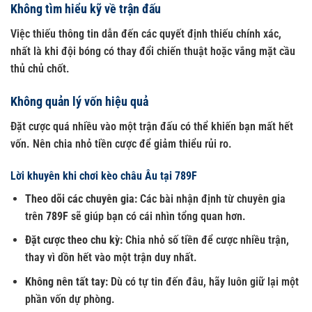
Không tìm hiểu kỹ về trận đấu
Việc thiếu thông tin dẫn đến các quyết định thiếu chính xác,
nhất là khi đội bóng có thay đổi chiến thuật hoặc vắng mặt cầu
thủ chủ chốt.
Không quản lý vốn hiệu quả
Đặt cược quá nhiều vào một trận đấu có thể khiến bạn mất hết
vốn. Nên chia nhỏ tiền cược để giảm thiểu rủi ro.
Lời khuyên khi chơi kèo châu Âu tại 789F
Theo dõi các chuyên gia:
Các bài nhận định từ chuyên gia
trên
789F
sẽ giúp bạn có cái nhìn tổng quan hơn.
Đặt cược theo chu kỳ:
Chia nhỏ số tiền để cược nhiều trận,
thay vì dồn hết vào một trận duy nhất.
Không nên tất tay:
Dù có tự tin đến đâu, hãy luôn giữ lại một
phần vốn dự phòng.