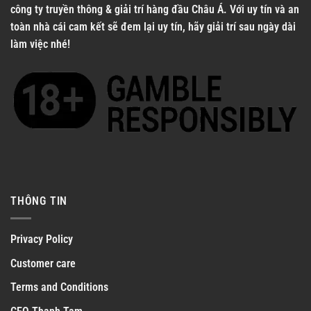
công ty truyền thông & giải trí hàng đầu Châu Á. Với uy tín và an
toàn nhà cái cam kết sẽ đem lại uy tín, hãy giải trí sau ngày dài
làm việc nhé!
THÔNG TIN
Privacy Policy
Customer care
Terms and Conditions