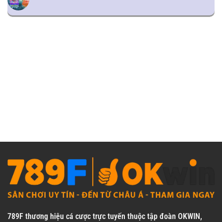
789F
thương hiệu cá cược trực tuyến thuộc tập đoàn OKWIN,