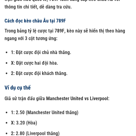
thông tin chi tiết, dễ dàng tra cứu.
Cách đọc kèo châu Âu tại 789F
Trong bảng tỷ lệ cược tại
789F
, kèo này sẽ hiển thị theo hàng
ngang với 3 cột tương ứng:
1
: Đặt cược đội chủ nhà thắng.
X
: Đặt cược hai đội hòa.
2
: Đặt cược đội khách thắng.
Ví dụ cụ thể
Giả sử trận đấu giữa
Manchester United
vs Liverpool
:
1
: 2.50 (Manchester United thắng)
X
: 3.20 (Hòa)
2
: 2.80 (Liverpool thắng)