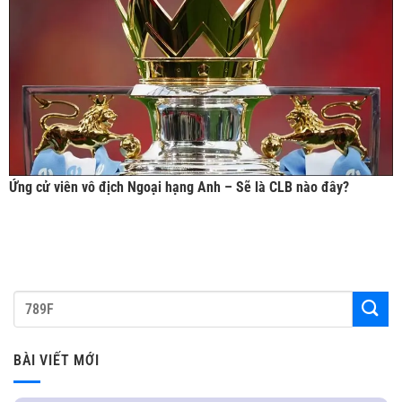
Ứng cử viên vô địch Ngoại hạng Anh – Sẽ là CLB nào đây?
BÀI VIẾT MỚI