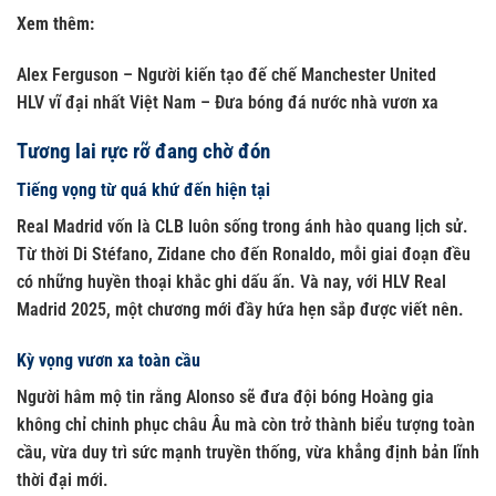
Xem thêm:
Alex Ferguson
– Người kiến tạo đế chế Manchester United
HLV vĩ đại nhất Việt Nam
– Đưa bóng đá nước nhà vươn xa
Tương lai rực rỡ đang chờ đón
Tiếng vọng từ quá khứ đến hiện tại
Real Madrid vốn là CLB luôn sống trong ánh hào quang lịch sử.
Từ thời Di Stéfano, Zidane cho đến Ronaldo, mỗi giai đoạn đều
có những huyền thoại khắc ghi dấu ấn. Và nay, với HLV Real
Madrid 2025, một chương mới đầy hứa hẹn sắp được viết nên.
Kỳ vọng vươn xa toàn cầu
Người hâm mộ tin rằng Alonso sẽ đưa đội bóng Hoàng gia
không chỉ chinh phục châu Âu mà còn trở thành biểu tượng toàn
cầu, vừa duy trì sức mạnh truyền thống, vừa khẳng định bản lĩnh
thời đại mới.