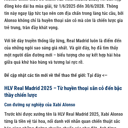
đồng kéo dài ba mùa giải, từ 1/6/2025 đến 30/6/2028. Thông
tin này ngay lập tức tạo nên cơn địa chấn trong làng túc cầu, bởi
Alonso không chỉ là huyền thoại sân cỏ mà còn là chiến lược gia
trẻ trung, tràn đầy khát vọng.
Với bề dày truyền thống lẫy lừng, Real Madrid luôn là điểm đến
của những ngôi sao sáng giá nhất. Và giờ đây, họ đã tìm thấy
một người dẫn đường mới – biểu tượng cho sự kết hợp hài hòa
giữa quá khứ hào hùng và tương lai rực rỡ.
Để cập nhật các tin mới về thể thao thế giới:
Tại đây
<—
HLV Real Madrid 2025 – Từ huyền thoại sân cỏ đến bậc
thầy chiến lược
Con đường sự nghiệp của Xabi Alonso
Trước khi được xướng tên là HLV Real Madrid 2025, Xabi Alonso
từng là tiền vệ tài hoa, nổi danh với nhãn quan chiến thuật sắc