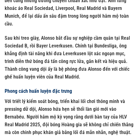
bén cùng những đường chuyền chuẩn xác như đặt. Anh từng
khoác áo Real Sociedad, Liverpool, Real Madrid và Bayern
Munich, để lại dấu ấn sâu đậm trong lòng người hâm mộ toàn
cầu.
Sau khi treo giày, Alonso bắt đầu sự nghiệp cầm quân tại Real
Sociedad B, rồi Bayer Leverkusen. Chính tại Bundesliga, ông
khẳng định tài năng khi đưa Leverkusen lột xác ngoạn mục,
trình diễn thứ bóng đá tấn công rực lửa, gắn kết và hiệu quả.
Thành công vang dội ấy là bệ phóng đưa Alonso đến với chiếc
ghế huấn luyện viên của Real Madrid.
Phong cách huấn luyện đặc trưng
Với triết lý kiểm soát bóng, triển khai lối chơi thông minh và
pressing dữ dội, Alonso hứa hẹn sẽ thổi làn gió mới vào
Bernabéu. Người hâm mộ kỳ vọng rằng dưới bàn tay của HLV
Real Madrid 2025, đội bóng Hoàng gia sẽ không chỉ chiến thắng
mà còn chinh phục khán giả bằng lối đá mãn nhãn, nghệ thuật.