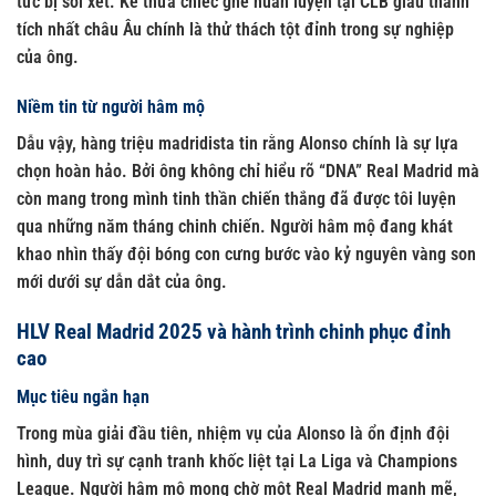
tức bị soi xét. Kế thừa chiếc ghế huấn luyện tại CLB giàu thành
tích nhất châu Âu chính là thử thách tột đỉnh trong sự nghiệp
của ông.
Niềm tin từ người hâm mộ
Dẫu vậy, hàng triệu madridista tin rằng Alonso chính là sự lựa
chọn hoàn hảo. Bởi ông không chỉ hiểu rõ “DNA” Real Madrid mà
còn mang trong mình tinh thần chiến thắng đã được tôi luyện
qua những năm tháng chinh chiến. Người hâm mộ đang khát
khao nhìn thấy đội bóng con cưng bước vào kỷ nguyên vàng son
mới dưới sự dẫn dắt của ông.
HLV Real Madrid 2025 và hành trình chinh phục đỉnh
cao
Mục tiêu ngắn hạn
Trong mùa giải đầu tiên, nhiệm vụ của Alonso là ổn định đội
hình, duy trì sự cạnh tranh khốc liệt tại La Liga và Champions
League. Người hâm mộ mong chờ một Real Madrid mạnh mẽ,