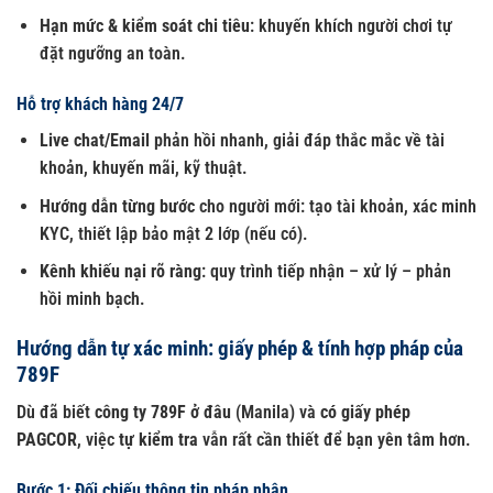
Hạn mức & kiểm soát chi tiêu
: khuyến khích người chơi tự
đặt ngưỡng an toàn.
Hỗ trợ khách hàng 24/7
Live chat/Email
phản hồi nhanh, giải đáp thắc mắc về tài
khoản, khuyến mãi, kỹ thuật.
Hướng dẫn từng bước
cho người mới:
tạo tài khoản
, xác minh
KYC, thiết lập bảo mật 2 lớp (nếu có).
Kênh khiếu nại rõ ràng
: quy trình tiếp nhận – xử lý – phản
hồi minh bạch.
Hướng dẫn tự xác minh: giấy phép & tính hợp pháp của
789F
Dù đã biết
công ty 789F ở đâu
(Manila) và
có giấy phép
PAGCOR
, việc
tự kiểm tra
vẫn rất cần thiết để bạn yên tâm hơn.
Bước 1: Đối chiếu thông tin pháp nhân