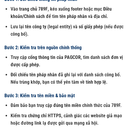
Vào
trang chủ 789F
, kéo xuống
footer
hoặc mục
Điều
khoản/Chính sách
để tìm
tên pháp nhân
và
địa chỉ
.
Lưu lại
tên công ty
(legal entity) và
số giấy phép
(nếu được
công bố).
Bước 2: Kiểm tra trên nguồn chính thống
Truy cập
cổng thông tin của PAGCOR
, tìm danh sách
đơn vị
được cấp phép
.
Đối chiếu tên pháp nhân
đã ghi lại với danh sách công bố.
Nếu trùng khớp, bạn có thể yên tâm về
tính hợp lệ
.
Bước 3: Kiểm tra tên miền & bảo mật
Đảm bảo bạn truy cập
đúng tên miền
chính thức của 789F.
Kiểm tra
chứng chỉ HTTPS
, cảnh giác các website giả mạo
hoặc đường link lạ được gửi qua mạng xã hội.