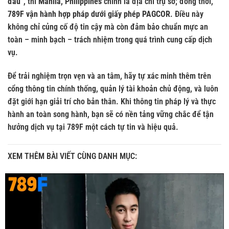
đâu”
, thì
Manila, Philippines
chính là địa chỉ trụ sở; đồng thời,
789F vận hành hợp pháp dưới giấy phép PAGCOR
. Điều này
không chỉ củng cố độ tin cậy mà còn đảm bảo chuẩn mực an
toàn – minh bạch – trách nhiệm trong quá trình cung cấp dịch
vụ.
Để trải nghiệm trọn vẹn và an tâm, hãy tự xác minh thêm trên
cổng thông tin chính thống, quản lý tài khoản chủ động, và luôn
đặt giới hạn giải trí cho bản thân. Khi thông tin pháp lý và thực
hành an toàn song hành, bạn sẽ có nền tảng vững chắc để tận
hưởng dịch vụ tại 789F một cách tự tin và hiệu quả.
XEM THÊM BÀI VIẾT CÙNG DANH MỤC: