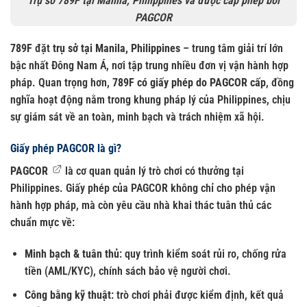
Trụ sở 789F tại Manila, Philippines và được cấp phép bởi
PAGCOR
789F
đặt
trụ sở tại Manila, Philippines
– trung tâm giải trí lớn
bậc nhất Đông Nam Á, nơi tập trung nhiều đơn vị vận hành hợp
pháp. Quan trọng hơn,
789F có giấy phép do PAGCOR cấp
, đồng
nghĩa hoạt động nằm trong khung pháp lý của Philippines, chịu
sự giám sát về an toàn, minh bạch và trách nhiệm xã hội.
Giấy phép PAGCOR là gì?
PAGCOR
là cơ quan quản lý trò chơi có thưởng tại
Philippines. Giấy phép của PAGCOR không chỉ cho phép vận
hành hợp pháp, mà còn yêu cầu nhà khai thác tuân thủ các
chuẩn mực về:
Minh bạch & tuân thủ
: quy trình kiểm soát rủi ro, chống rửa
tiền (AML/KYC), chính sách bảo vệ người chơi.
Công bằng kỹ thuật
: trò chơi phải được kiểm định, kết quả