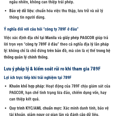
ngẫu nhiên, không can thiệp trái phép.
Bảo vệ dữ liệu
: chuẩn hóa việc thu thập, lưu trữ và xử lý
thông tin người dùng.
Ý nghĩa đối với câu hỏi “công ty 789F ở đâu”
Việc xác định
địa chỉ tại Manila
và
giấy phép PAGCOR
giúp trả
lời trọn vẹn “
công ty 789F ở đâu
” theo cả nghĩa
địa lý
lẫn
pháp
lý
: không chỉ là chỗ đứng
trên bản đồ
, mà còn là vị thế
trong hệ
thống quản lý chính thống
.
Lưu ý pháp lý & kiểm soát rủi ro khi tham gia 789F
Lợi ích trực tiếp khi trải nghiệm tại 789F
Khuôn khổ hợp pháp
: Hoạt động của 789F chịu giám sát của
PAGCOR, hạn chế tình trạng lừa đảo, chiếm dụng vốn, hay
can thiệp kết quả.
Quy trình KYC/AML chuẩn mực
: Xác minh danh tính, bảo vệ
tài khoản, giảm nguy cơ gian lận và đánh cắp dữ liệu.