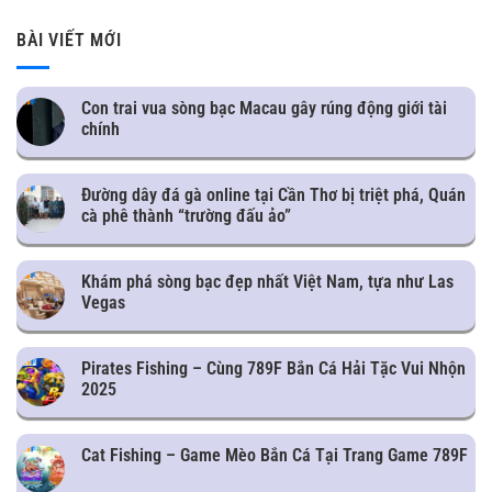
BÀI VIẾT MỚI
Con trai vua sòng bạc Macau gây rúng động giới tài
chính
Đường dây đá gà online tại Cần Thơ bị triệt phá, Quán
cà phê thành “trường đấu ảo”
Khám phá sòng bạc đẹp nhất Việt Nam, tựa như Las
Vegas
Pirates Fishing – Cùng 789F Bắn Cá Hải Tặc Vui Nhộn
2025
Cat Fishing – Game Mèo Bắn Cá Tại Trang Game 789F