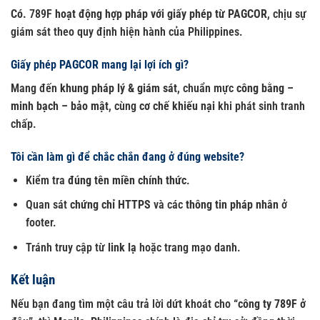
Có.
789F
hoạt động hợp pháp với giấy phép từ PAGCOR
, chịu sự
giám sát theo quy định hiện hành của Philippines.
Giấy phép PAGCOR mang lại lợi ích gì?
Mang đến
khung pháp lý & giám sát
, chuẩn mực
công bằng –
minh bạch – bảo mật
, cùng
cơ chế khiếu nại
khi phát sinh tranh
chấp.
Tôi cần làm gì để chắc chắn đang ở đúng website?
Kiểm tra
đúng tên miền chính thức
.
Quan sát
chứng chỉ HTTPS
và các
thông tin pháp nhân
ở
footer.
Tránh truy cập từ
link lạ
hoặc trang mạo danh.
Kết luận
Nếu bạn đang tìm một câu trả lời dứt khoát cho
“công ty 789F ở