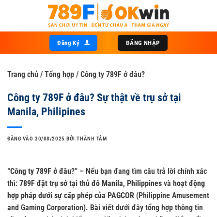
Bỏ
qua
nội
dung
Đăng Ký
ĐĂNG NHẬP
Trang chủ
/
Tổng hợp
/
Công ty 789F ở đâu?
Công ty 789F ở đâu? Sự thật về trụ sở tại
Manila, Philipines
ĐĂNG VÀO
30/08/2025
BỞI
THÀNH TÂM
“
Công ty 789F ở đâu
?” – Nếu bạn đang tìm câu trả lời chính xác
thì:
789F đặt trụ sở tại thủ đô Manila, Philippines
và
hoạt động
hợp pháp dưới sự cấp phép của PAGCOR
(Philippine Amusement
and Gaming Corporation). Bài viết dưới đây tổng hợp thông tin