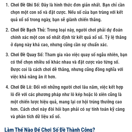
Chơi Đề Ghi Số
: Đây là hình thức đơn giản nhất. Bạn chỉ cần
chọn một con số và đặt cược. Nếu số của bạn trùng với kết
quả xổ số trong ngày, bạn sẽ giành chiến thắng.
Chơi Đề Bạch Thủ
: Trong loại này, người chơi phải dự đoán
chính xác một con số nhất định từ kết quả xổ số. Tỷ lệ thắng
ở dạng này khá cao, nhưng cũng cần sự chuẩn xác.
Chơi Đề Quay Số
: Tham gia vào việc quay số ngẫu nhiên, bạn
có thể chọn nhiều số khác nhau và đặt cược vào từng số.
Được coi là cách chơi dễ thắng, nhưng cũng đồng nghĩa với
việc khả năng ăn ít hơn.
Chơi Đề Lô
: Đối với những người chơi lâu năm, việc kết hợp
lô đề với các phương pháp như lô kép hoặc lô xiên cũng là
một chiến lược hiệu quả, mang lại cơ hội trúng thưởng cao
hơn. Cách chơi này đòi hỏi bạn phải có sự tính toán kỹ càng
và phân tích dữ liệu xổ số.
Làm Thế Nào Để Chơi Số Đề Thành Công?