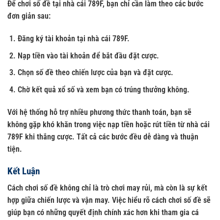
Để chơi số đề tại nhà cái 789F, bạn chỉ cần làm theo các bước
đơn giản sau:
Đăng ký tài khoản tại nhà cái 789F.
Nạp tiền
vào tài khoản để bắt đầu đặt cược.
Chọn số đề theo chiến lược của bạn và đặt cược.
Chờ kết quả xổ số và xem bạn có trúng thưởng không.
Với hệ thống hỗ trợ nhiều phương thức thanh toán, bạn sẽ
không gặp khó khăn trong việc nạp tiền hoặc
rút tiền từ nhà cái
789F
khi thắng cược. Tất cả các bước đều dễ dàng và thuận
tiện.
Kết Luận
Cách chơi số đề không chỉ là trò chơi may rủi, mà còn là sự kết
hợp giữa chiến lược và vận may. Việc hiểu rõ cách chơi số đề sẽ
giúp bạn có những quyết định chính xác hơn khi tham gia cá