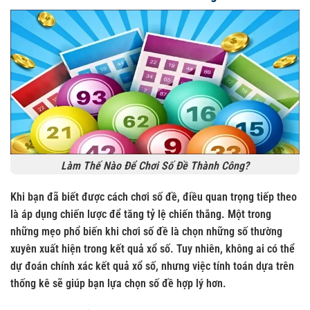
Làm Thế Nào Để Chơi Số Đề Thành Công?
Khi bạn đã biết được cách chơi số đề, điều quan trọng tiếp theo
là áp dụng chiến lược để tăng tỷ lệ chiến thắng. Một trong
những mẹo phổ biến khi chơi số đề là chọn những số thường
xuyên xuất hiện trong kết quả xổ số. Tuy nhiên, không ai có thể
dự đoán chính xác kết quả xổ số, nhưng việc tính toán dựa trên
thống kê sẽ giúp bạn lựa chọn số đề hợp lý hơn.