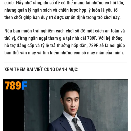
cược. Hãy nhớ rằng, dù số đề có thể mang lại những cơ hội lớn,
nhưng quản lý ngân sách và chiến lược hợp lý luôn là yếu tố
then chốt giúp bạn duy trì được sự ổn định trong trò chơi này.
Nếu bạn muốn trải nghiệm cách chơi số đề một cách an toàn và
thú vị, đừng ngần ngại tham gia tại nhà cái 789F. Với hệ thống
hỗ trợ đẳng cấp và tỷ lệ trả thưởng hấp dẫn,
789F
sẽ là nơi giúp
bạn thử vận may và tìm kiếm những con số may mắn của mình.
XEM THÊM BÀI VIẾT CÙNG DANH MỤC: