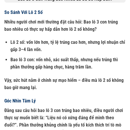
So Sánh Với Lô 2 Số
Nhiều người chơi mới thường đặt câu hỏi: Bao lô 3 con trúng
bao nhiêu có thực sự hấp dẫn hơn lô 2 số không?
Lô 2 số: vốn lớn hơn, tỷ lệ trúng cao hơn, nhưng lợi nhuận chỉ
gấp 3–4 lần vốn.
Bao lô 3 con: vốn nhỏ, xác suất thấp, nhưng nếu trúng thì
phần thưởng gấp hàng chục, hàng trăm lần.
Vậy, sức hút nằm ở chính sự mạo hiểm – điều mà lô 2 số không
bao giờ mang lại.
Góc Nhìn Tâm Lý
Đằng sau câu hỏi bao lô 3 con trúng bao nhiêu, điều người chơi
thực sự muốn biết là: “Liệu nó có xứng đáng để mình theo
đuổi?”. Phần thưởng khủng chính là yếu tố kích thích trí tò mò