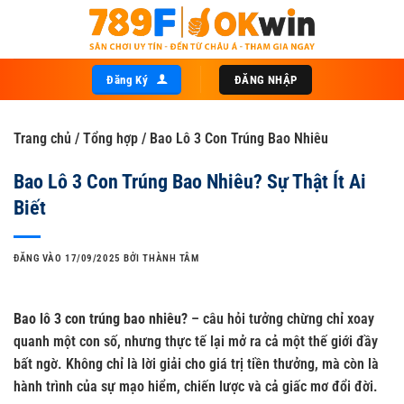
Bỏ
qua
nội
dung
Đăng Ký
ĐĂNG NHẬP
Trang chủ
/
Tổng hợp
/
Bao Lô 3 Con Trúng Bao Nhiêu
Bao Lô 3 Con Trúng Bao Nhiêu? Sự Thật Ít Ai
Biết
ĐĂNG VÀO
17/09/2025
BỞI
THÀNH TÂM
Bao lô 3 con trúng bao nhiêu?
– câu hỏi tưởng chừng chỉ xoay
quanh một con số, nhưng thực tế lại mở ra cả một thế giới đầy
bất ngờ. Không chỉ là lời giải cho giá trị tiền thưởng, mà còn là
hành trình của sự mạo hiểm, chiến lược và cả giấc mơ đổi đời.