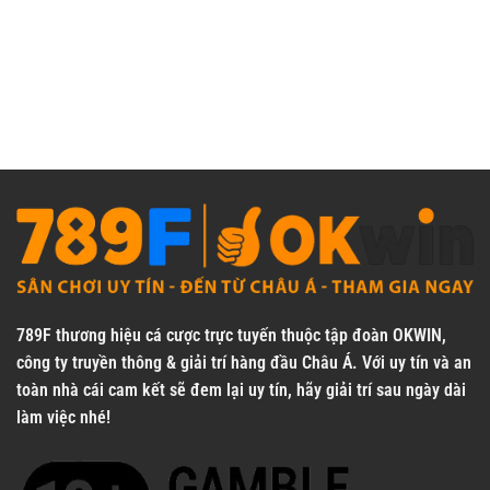
789F
thương hiệu cá cược trực tuyến thuộc tập đoàn OKWIN,
công ty truyền thông & giải trí hàng đầu Châu Á. Với uy tín và an
toàn nhà cái cam kết sẽ đem lại uy tín, hãy giải trí sau ngày dài
làm việc nhé!