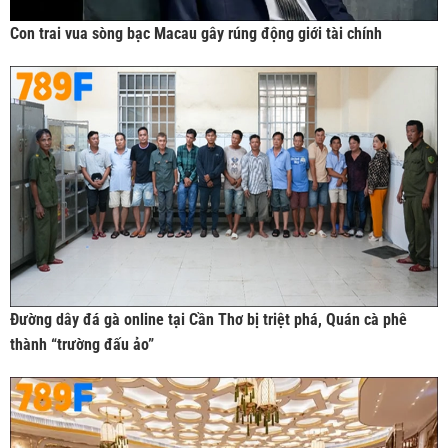
Con trai vua sòng bạc Macau gây rúng động giới tài chính
Đường dây đá gà online tại Cần Thơ bị triệt phá, Quán cà phê
thành “trường đấu ảo”