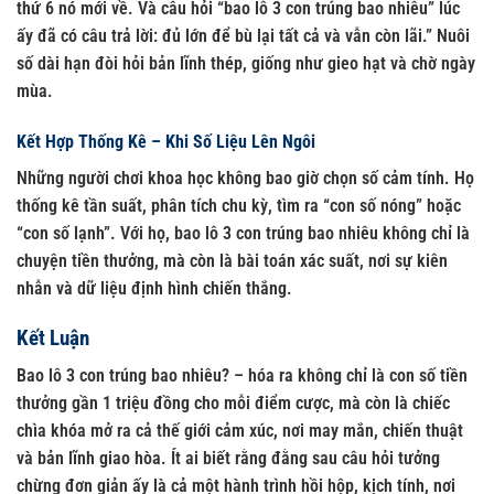
thứ 6 nó mới về. Và câu hỏi “bao lô 3 con trúng bao nhiêu” lúc
ấy đã có câu trả lời: đủ lớn để bù lại tất cả và vẫn còn lãi.” Nuôi
số dài hạn đòi hỏi bản lĩnh thép, giống như gieo hạt và chờ ngày
mùa.
Kết Hợp Thống Kê – Khi Số Liệu Lên Ngôi
Những người chơi khoa học không bao giờ chọn số cảm tính. Họ
thống kê tần suất, phân tích chu kỳ, tìm ra “con số nóng” hoặc
“con số lạnh”. Với họ, bao lô 3 con trúng bao nhiêu không chỉ là
chuyện tiền thưởng, mà còn là bài toán xác suất, nơi sự kiên
nhẫn và dữ liệu định hình chiến thắng.
Kết Luận
Bao lô 3 con trúng bao nhiêu? – hóa ra không chỉ là con số tiền
thưởng gần 1 triệu đồng cho mỗi điểm cược, mà còn là chiếc
chìa khóa mở ra cả thế giới cảm xúc, nơi may mắn, chiến thuật
và bản lĩnh giao hòa. Ít ai biết rằng đằng sau câu hỏi tưởng
chừng đơn giản ấy là cả một hành trình hồi hộp, kịch tính, nơi