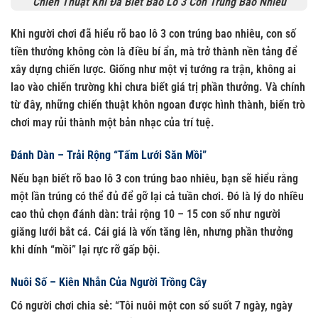
Chiến Thuật Khi Đã Biết Bao Lô 3 Con Trúng Bao Nhiêu
Khi người chơi đã hiểu rõ bao lô 3 con trúng bao nhiêu, con số
tiền thưởng không còn là điều bí ẩn, mà trở thành nền tảng để
xây dựng chiến lược. Giống như một vị tướng ra trận, không ai
lao vào chiến trường khi chưa biết giá trị phần thưởng. Và chính
từ đây, những chiến thuật khôn ngoan được hình thành, biến trò
chơi may rủi thành một bản nhạc của trí tuệ.
Đánh Dàn – Trải Rộng “Tấm Lưới Săn Mồi”
Nếu bạn biết rõ bao lô 3 con trúng bao nhiêu, bạn sẽ hiểu rằng
một lần trúng có thể đủ để gỡ lại cả tuần chơi. Đó là lý do nhiều
cao thủ chọn đánh dàn: trải rộng 10 – 15 con số như người
giăng lưới bắt cá. Cái giá là vốn tăng lên, nhưng phần thưởng
khi dính “mồi” lại rực rỡ gấp bội.
Nuôi Số – Kiên Nhẫn Của Người Trồng Cây
Có người chơi chia sẻ: “Tôi nuôi một con số suốt 7 ngày, ngày