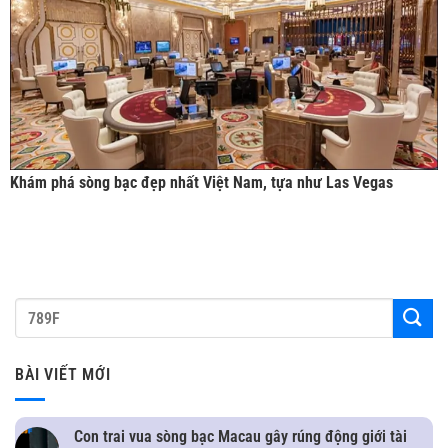
Khám phá sòng bạc đẹp nhất Việt Nam, tựa như Las Vegas
BÀI VIẾT MỚI
Con trai vua sòng bạc Macau gây rúng động giới tài