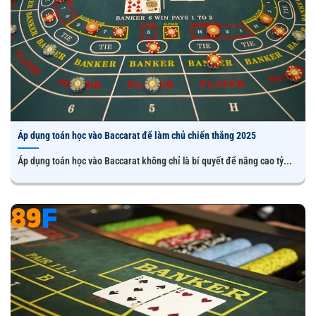
Áp dụng toán học vào Baccarat để làm chủ chiến thắng 2025
Áp dụng toán học vào Baccarat không chỉ là bí quyết để nâng cao tỷ...