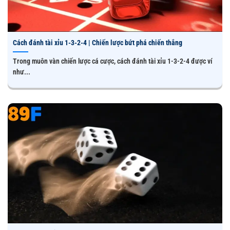
Cách đánh tài xỉu 1-3-2-4 | Chiến lược bứt phá chiến thắng
Trong muôn vàn chiến lược cá cược, cách đánh tài xỉu 1-3-2-4 được ví
như...