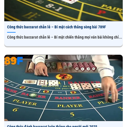
Công thức baccarat chẵn lẻ – Bí mật cách thắng sòng bài 789F
Công thức baccarat chẵn lẻ – Bí mật chiến thắng mọi ván bài không chỉ...
Công thức đánh baccarat luôn thắng cho người mới 2025