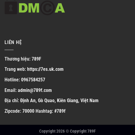
LIÊN HỆ
Thương hiệu:
789F
Trang web:
https://7es.uk.com
Hotline:
0967584257
Email:
admin@789f.com
Địa chỉ:
Định An, Gò Quao, Kiên Giang, Việt Nam
Zipcode:
70000
Hashtag:
#789f
Copyright 2026 ©
Copyright 789F