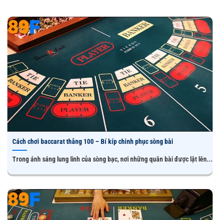
Cách chơi baccarat thắng 100 – Bí kíp chinh phục sòng bài
Trong ánh sáng lung linh của sòng bạc, nơi những quân bài được lật lên...